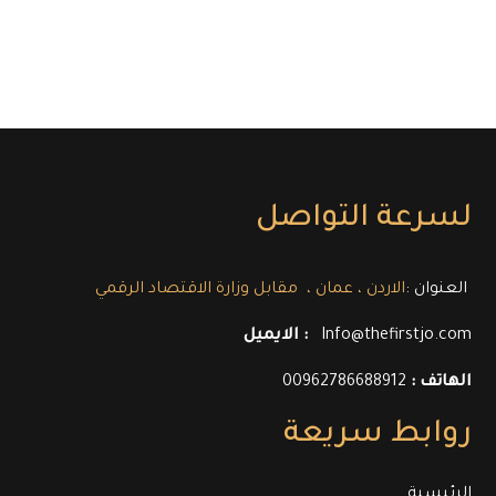
لسرعة التواصل
الاردن ، عمان ، مقابل وزارة الاقتصاد الرقمي
العنوان :
Info@thefirstjo.com
الايميل :
الهاتف :
00962786688912
روابط سريعة
الرئيسية