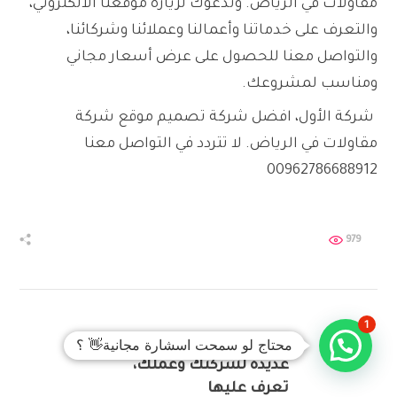
مقاولات في الرياض. وندعوك لزيارة موقعنا الالكتروني،
والتعرف على خدماتنا وأعمالنا وعملائنا وشركائنا،
والتواصل معنا للحصول على عرض أسعار مجاني
ومناسب لمشروعك.
شركة الأول، افضل شركة تصميم موقع شركة
مقاولات في الرياض. لا تتردد في التواصل معنا
00962786688912
979
1
للتسويق الإلكتروني فوائد
محتاج لو سمحت اسشارة مجانية👋 ؟
عديدة لشركتك وعملك،
PREV
تعرف عليها